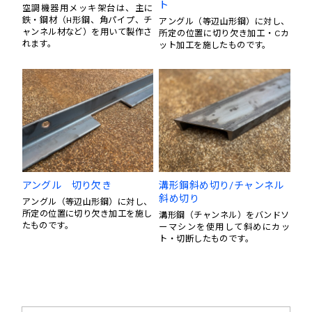
ト
空調機器用メッキ架台は、主に
鉄・鋼材（H形鋼、角パイプ、チ
アングル（等辺山形鋼）に対し、
ャンネル材など）を用いて製作さ
所定の位置に切り欠き加工・Cカ
れます。
ット加工を施したものです。
アングル 切り欠き
溝形鋼斜め切り/チャンネル
斜め切り
アングル（等辺山形鋼）に対し、
所定の位置に切り欠き加工を施し
溝形鋼（チャンネル）をバンドソ
たものです。
ーマシンを使用して斜めにカッ
ト・切断したものです。