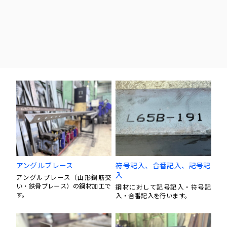
アングルブレース
符号記入、合番記入、記号記
入
アングルブレース（山形鋼筋交
い・鉄骨ブレース）の鋼材加工で
鋼材に対して記号記入・符号記
す。
入・合番記入を行います。