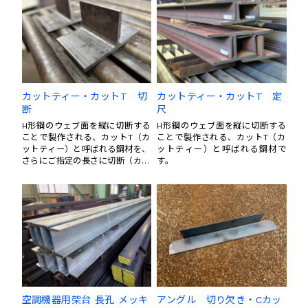
カットティー・カットT 切
カットティー・カットT 定
断
尺
H形鋼のウェブ面を縦に切断する
H形鋼のウェブ面を縦に切断する
ことで製作される、カットT（カ
ことで製作される、カットT（カ
ットティー）と呼ばれる鋼材を、
ットティー）と呼ばれる鋼材で
さらにご指定の長さに切断（カッ
す。
ト・寸法切）した製品です。
空調機器用架台 長孔 メッキ
アングル 切り欠き・Cカッ