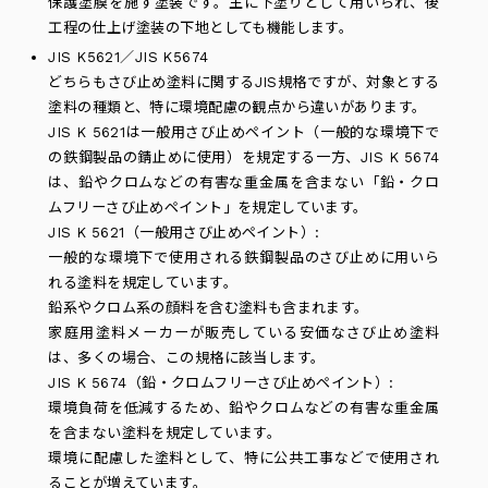
保護塗膜を施す塗装です。主に下塗りとして用いられ、後
工程の仕上げ塗装の下地としても機能します。
JIS K5621／JIS K5674
どちらもさび止め塗料に関するJIS規格ですが、対象とする
塗料の種類と、特に環境配慮の観点から違いがあります。
JIS K 5621は一般用さび止めペイント（一般的な環境下で
の鉄鋼製品の錆止めに使用）を規定する一方、JIS K 5674
は、鉛やクロムなどの有害な重金属を含まない「鉛・クロ
ムフリーさび止めペイント」を規定しています。
JIS K 5621（一般用さび止めペイント）:
一般的な環境下で使用される鉄鋼製品のさび止めに用いら
れる塗料を規定しています。
鉛系やクロム系の顔料を含む塗料も含まれます。
家庭用塗料メーカーが販売している安価なさび止め塗料
は、多くの場合、この規格に該当します。
JIS K 5674（鉛・クロムフリーさび止めペイント）:
環境負荷を低減するため、鉛やクロムなどの有害な重金属
を含まない塗料を規定しています。
環境に配慮した塗料として、特に公共工事などで使用され
ることが増えています。