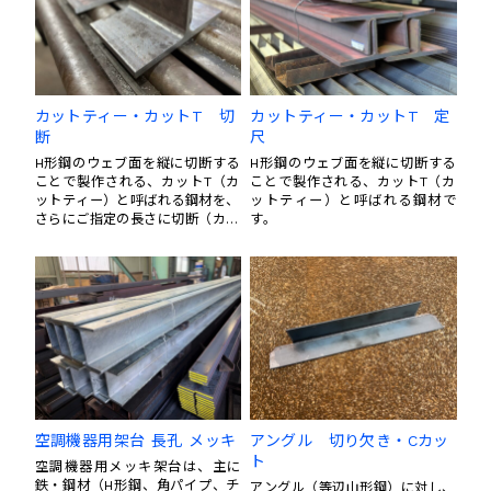
カットティー・カットT 切
カットティー・カットT 定
断
尺
H形鋼のウェブ面を縦に切断する
H形鋼のウェブ面を縦に切断する
ことで製作される、カットT（カ
ことで製作される、カットT（カ
ットティー）と呼ばれる鋼材を、
ットティー）と呼ばれる鋼材で
さらにご指定の長さに切断（カッ
す。
ト・寸法切）した製品です。
空調機器用架台 長孔 メッキ
アングル 切り欠き・Cカッ
ト
空調機器用メッキ架台は、主に
鉄・鋼材（H形鋼、角パイプ、チ
アングル（等辺山形鋼）に対し、