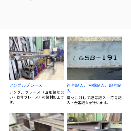
アングルブレース
符号記入、合番記入、記号記
入
アングルブレース（山形鋼筋交
い・鉄骨ブレース）の鋼材加工で
鋼材に対して記号記入・符号記
す。
入・合番記入を行います。