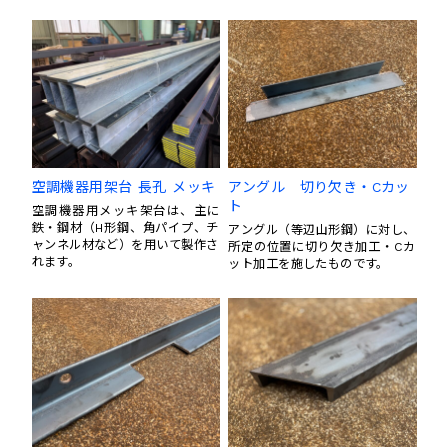
ト・寸法切）した製品です。
空調機器用架台 長孔 メッキ
アングル 切り欠き・Cカッ
ト
空調機器用メッキ架台は、主に
鉄・鋼材（H形鋼、角パイプ、チ
アングル（等辺山形鋼）に対し、
ャンネル材など）を用いて製作さ
所定の位置に切り欠き加工・Cカ
れます。
ット加工を施したものです。