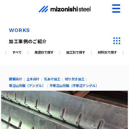
WORKS
加工事例のご紹介
すべて
用途別で探す
加工別で探す
材料別で探す
建築向け
土木向け
孔あけ加工
切り欠き加工
等辺山形鋼（アングル）
不等辺山形鋼（不等辺アングル）