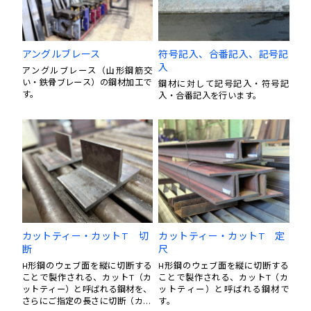
アングルブレース
符号記入、合番記入、記号記
入
アングルブレース（山形鋼筋交
い・鉄骨ブレース）の鋼材加工で
鋼材に対して記号記入・符号記
す。
入・合番記入を行います。
カットティー・カットT 切
カットティー・カットT 定
断
尺
H形鋼のウェブ面を縦に切断する
H形鋼のウェブ面を縦に切断する
ことで製作される、カットT（カ
ことで製作される、カットT（カ
ットティー）と呼ばれる鋼材を、
ットティー）と呼ばれる鋼材で
さらにご指定の長さに切断（カッ
す。